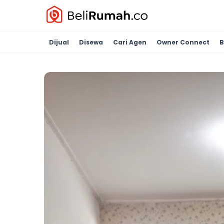
Dijual
Disewa
Cari Agen
Owner Connect
B