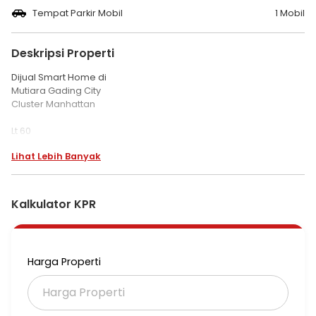
Tempat Parkir Mobil
1 Mobil
Deskripsi Properti
Dijual Smart Home di
Mutiara Gading City
Cluster Manhattan
Lt 60
Lb 60
Lihat Lebih Banyak
2 Kt
1 Km
Listrik 1300watt
Air Pam
Kalkulator KPR
Carport
Canopy
Hadap Utara
Bonus Sofa dan Meja Informa
Harga Properti
Harga 590jt nego