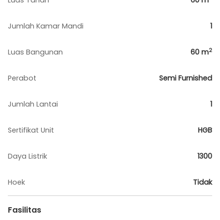
Luas Tanah
60
m
Jumlah Kamar Mandi
1
2
Luas Bangunan
60
m
Perabot
Semi Furnished
Jumlah Lantai
1
Sertifikat Unit
HGB
Daya Listrik
1300
Hoek
Tidak
Fasilitas