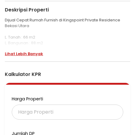
Deskripsi Properti
Dijual Cepat Rumah Furnish di Kingspoint Private Residence
Bekasi Utara
L. Tanah : 66 m2
L. Bangunan : 88 m2
K. Tidur : 3
Lihat Lebih Banyak
K. Mandi : 3
Bangunan : 2 lantai
Sertifikat : Ppjb
Hadap : Barat
Kalkulator KPR
Carport : 2 Mobil
Rumah full Renovasi dan full furnish al :
. AC 4 unit
Harga Properti
. Sofa set
. Kitchen set
. Dining set
. Bedroom set
Jumlah DP
Lokasi sangat strategis