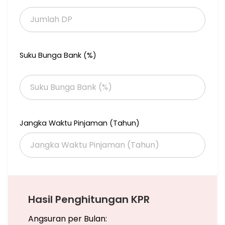
. Dekat Summarecon Mall
. Jalur Angkot
. Rumah di dalam Cluster
. Kemananan 24 jam
Suku Bunga Bank (%)
. Dekat dengan stasiun KA
. Dekat Dengan halte busway
. AksesTol Bekasi Barat
. Akses Tol Margahayu
Harga Jual 1,75 M Nego
List JesBBsica
Jangka Waktu Pinjaman (Tahun)
Hasil Penghitungan KPR
Angsuran per Bulan: