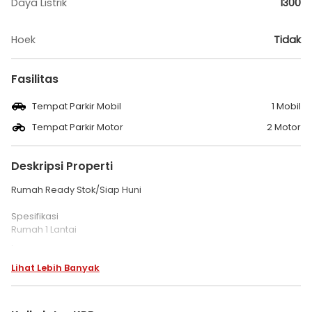
Daya Listrik
1300
Hoek
Tidak
Fasilitas
Tempat Parkir Mobil
1 Mobil
Tempat Parkir Motor
2 Motor
Deskripsi Properti
Rumah Ready Stok/Siap Huni
Spesifikasi
Rumah 1 Lantai
.
Luas Tanah 60 m2
Lihat Lebih Banyak
Luas Bangunan 40 m2
Kamar Tidur 2
Kamar Mandi 1