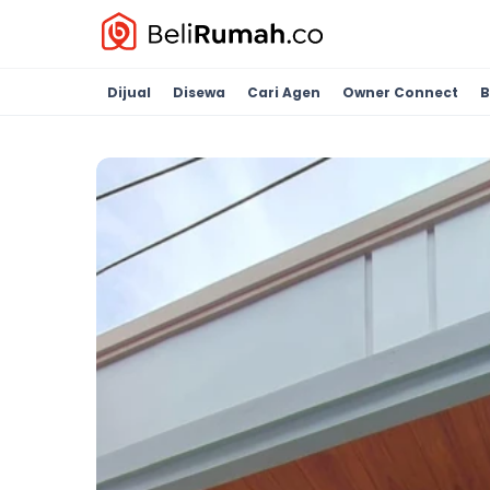
Dijual
Disewa
Cari Agen
Owner Connect
B