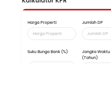
Kalkulator KPR
Dekat shelter bus away, Masjid, SD, SMP, SMA,
Tidak banjir
Harga Properti
Jumlah DP
Spesifikasi Rumah
Luas tanah : 3,6 x 6,5
Luas bgn : 47m
Kamar tidur : 2
Kamar mandi : 2
Suku Bunga Bank (%)
Jangka Waktu 
Dapur, R tamu, tmpt jemur, balkon, parkir mo
(Tahun)
Surat : SHM
Harga masih bisa nego