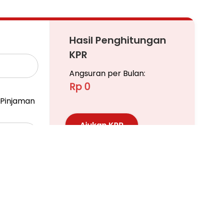
 SMK, Kampus, RS, Pasar
Hasil Penghitungan
KPR
Angsuran per Bulan:
Rp 0
Pinjaman
tor
Ajukan KPR
Pelajari KPR Lebih Lanjut