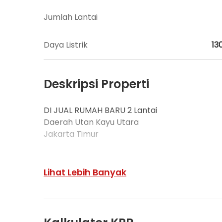
Jumlah Lantai
Daya Listrik
13
Deskripsi Properti
DI JUAL RUMAH BARU 2 Lantai
Daerah Utan Kayu Utara
Jakarta Timur
# HARGA 495jt ....#
Lihat Lebih Banyak
Berada di tengah kota, lokasi jak-tim, sangat s
25 m ke jln arah 2 mobil