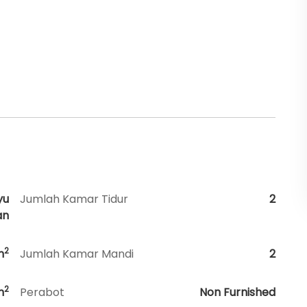
yu
Jumlah Kamar Tidur
2
an
2
m
Jumlah Kamar Mandi
2
2
m
Perabot
Non Furnished