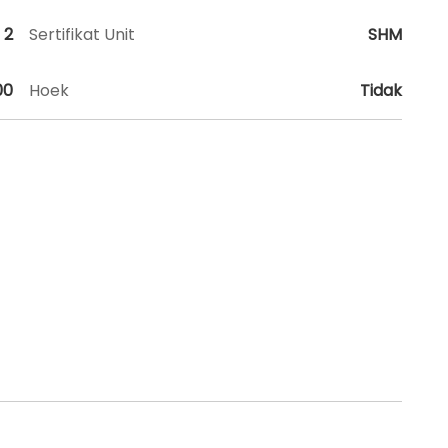
2
Sertifikat Unit
SHM
00
Hoek
Tidak
trategis sekali