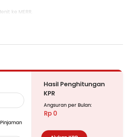
enit ke MERR.
Hasil Penghitungan
KPR
Angsuran per Bulan:
Rp 0
Pinjaman
 Developer.