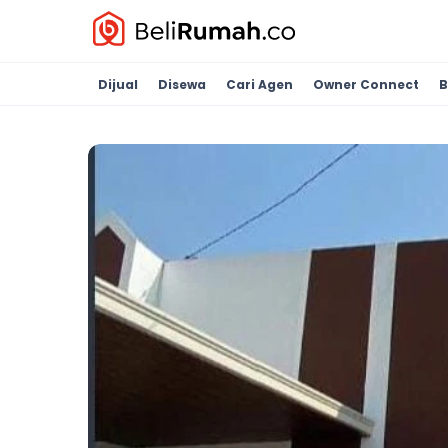
Dijual
Disewa
Cari Agen
Owner Connect
B