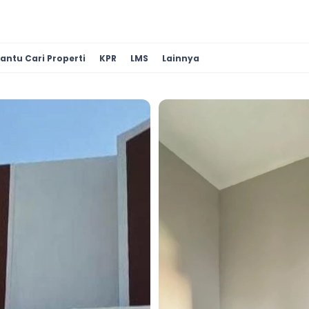
antu Cari Properti
KPR
LMS
Lainnya