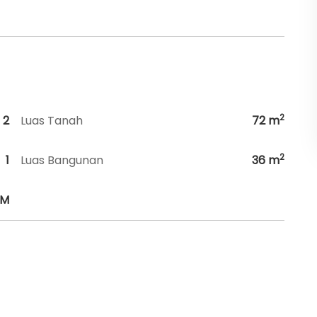
2
2
Luas Tanah
72
m
2
1
Luas Bangunan
36
m
HM