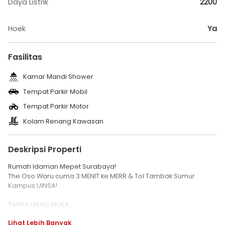
Daya Listrik
2200
Hoek
Ya
Fasilitas
Kamar Mandi Shower
Tempat Parkir Mobil
Tempat Parkir Motor
Kolam Renang Kawasan
Deskripsi Properti
Rumah Idaman Mepet Surabaya!
The Oso Waru cuma 3 MENIT ke MERR & Tol Tambak Sumur
Kampus UINSA!
TANPA UANG MUKA
FREE BIAYA KPR Hingga 135 Juta!
Lihat Lebih Banyak
FREE BPHTB, AJB, BBN, SHM & NOTARIS!