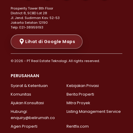
Properti Dijual di Kemayoran >
Prosperity Tower 8th Floor
Properti Dijual di Menteng >
District 8, SCBD Lot 28
Properti Dijual di Senen >
JI. Jend. Sudirman Kav. 52-53
Jakarta Selatan 12190
Properti Dijual di Tanah Abang >
Telp: 021-38959193
Properti Dijual di Cikini >
Properti Dijual di Kramat >
Lihat di Google Maps
Properti Dijual di Pasar Baru >
Properti Dijual di Bendungan Hilir >
© 2026 - PT Real Estate Teknologi. All rights reserved.
Properti Dijual di Jakarta Selatan >
Properti Dijual di Cilandak >
PERUSAHAAN
Properti Dijual di Lebak Bulus >
Syarat & Ketentuan
Kebijakan Privasi
Properti Dijual di Gandaria Selatan >
Properti Dijual di Pondok Labu >
Komunitas
Berita Properti
Properti Dijual di Cipete Selatan >
Ajukan Konsultasi
Mitra Proyek
Properti Dijual di Jagakarsa >
Hubungi:
Listing Management Service
Properti Dijual di Lenteng Agung >
enquiry@belirumah.co
Properti Dijual di Senayan >
Agen Properti
Rentfix.com
Properti Dijual di Pondok Pinang >