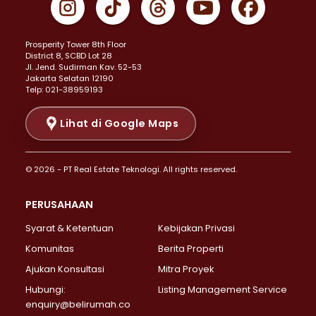
Properti Dijual di Johar Baru >
Properti Dijual di Kemayoran >
Prosperity Tower 8th Floor
Properti Dijual di Menteng >
District 8, SCBD Lot 28
Properti Dijual di Senen >
JI. Jend. Sudirman Kav. 52-53
Jakarta Selatan 12190
Properti Dijual di Tanah Abang >
Telp: 021-38959193
Properti Dijual di Cikini >
Properti Dijual di Kramat >
Lihat di Google Maps
Properti Dijual di Pasar Baru >
Properti Dijual di Bendungan Hilir >
© 2026 - PT Real Estate Teknologi. All rights reserved.
Properti Dijual di Jakarta Selatan >
Properti Dijual di Cilandak >
PERUSAHAAN
Properti Dijual di Lebak Bulus >
Syarat & Ketentuan
Kebijakan Privasi
Properti Dijual di Gandaria Selatan >
Properti Dijual di Pondok Labu >
Komunitas
Berita Properti
Properti Dijual di Cipete Selatan >
Ajukan Konsultasi
Mitra Proyek
Properti Dijual di Jagakarsa >
Hubungi:
Listing Management Service
Properti Dijual di Lenteng Agung >
enquiry@belirumah.co
Properti Dijual di Senayan >