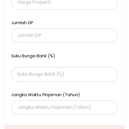
💡 FREE pendampingan sampai full tersewa!
📲 Hubungi Sekarang:
📞 0819-1801-6506 (WA)
📸 IG: @konsultanpropertisby
Jumlah DP
▶️ YouTube: rumahminimalissurabaya9121
Suku Bunga Bank (%)
Jangka Waktu Pinjaman (Tahun)