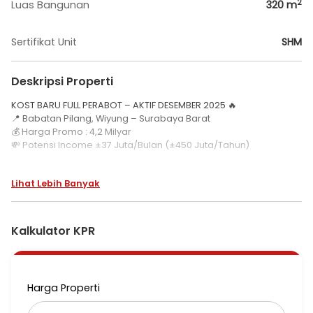
2
Luas Bangunan
320
m
Sertifikat Unit
SHM
Deskripsi Properti
KOST BARU FULL PERABOT – AKTIF DESEMBER 2025 🔥
📍 Babatan Pilang, Wiyung – Surabaya Barat
💰 Harga Promo : 4,2 Milyar
💸 Potensi Income ±37 Juta/Bulan (±450 Juta/Tahun)
🏠 Spesifikasi:
Lihat Lebih Banyak
LT 168 m² (10x16) / LB 320 m²
22+1 KT/ 22+1 KM
SHM + PBG
Row 2,5 Mobil
Kalkulator KPR
Hadap selatan
Full Furnished Premium:
AC, Smart TV, Bed 140x200, Kulkas, Lemari, Meja & Kursi
Harga Properti
📍 Lokasi Strategis:
Dekat UNESA, National Hospital, dan Pakuwon Mall