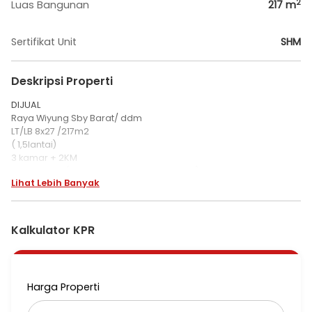
2
Luas Bangunan
217
m
Sertifikat Unit
SHM
Deskripsi Properti
DIJUAL
Raya Wiyung Sby Barat/ ddm
LT/LB 8x27 /217m2
( 1,5lantai)
3 kamar + 2KM
PDAM, listrik (10,600+ 2200 meteran token)
Lihat Lebih Banyak
Hadap selatan
Surat SHM
Jalan kembar wiyung, trafic nya ramai sekali
Harga jual 5,7 M nego
Kalkulator KPR
Hub : Indri
085100744285
Xmtjandrasouth
Harga Properti