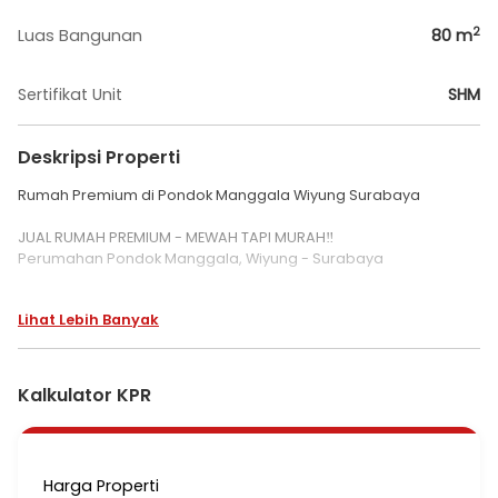
2
Luas Bangunan
80
m
Sertifikat Unit
SHM
Deskripsi Properti
Rumah Premium di Pondok Manggala Wiyung Surabaya
JUAL RUMAH PREMIUM - MEWAH TAPI MURAH‼️
Perumahan Pondok Manggala, Wiyung - Surabaya
Hunian nyaman, lokasi strategis, harga sangat menarik!
Lihat Lebih Banyak
Spesifikasi:
- Dimensi: 6 x 17 m
- Luas Tanah: 102 m²
Kalkulator KPR
- Luas Bangunan: 80 m²
- Bangunan: 1 lantai
- Kamar Tidur: 3
- Kamar Mandi: 1
Harga Properti
- Taman depan & belakang