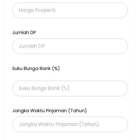
- Listrik: 1.300 Watt
- Air: PDAM
- Hadap: Selatan
- Legalitas: SHM + IMB
- Carport: 1 mobil
Jumlah DP
- Jalan depan: muat 2 mobil
- Bonus: Pagar
Keunggulan Lokasi:
- Lingkungan rapi & tenang
- Akses mudah ke berbagai fasilitas umum
Suku Bunga Bank (%)
- Cocok untuk hunian keluarga maupun investasi
*Harga: 890 Juta*
Kalau mau, tinggal tambahkan di bawahnya:
Jangka Waktu Pinjaman (Tahun)