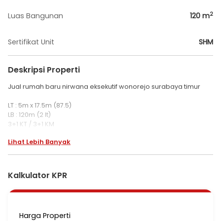
2
Luas Bangunan
120
m
Sertifikat Unit
SHM
Deskripsi Properti
Jual rumah baru nirwana eksekutif wonorejo surabaya timur
LT : 5m x 17.5m (87.5)
LB : 120m (2 lt)
3+1 KT / 3+1 KM
Shm imb pln 2200w
Lihat Lebih Banyak
Row 3 mobil
Hadap utara
Harga 1.75 M
Kalkulator KPR
Promo 1.6 M aja
Harga Properti