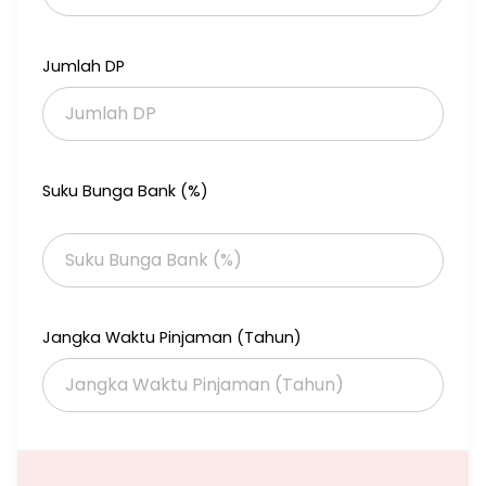
9,Puri Bintaro,Menteng Bintaro,Cikini,Cimandiri,Riverpark ,Puyuh
Barat,PuyuhTimur,
Perkici,Pisok,Puter,Mandar,Camar,Kuricang,Pinguin,Merpati,Cen
Jumlah DP
drawasih,Garuda,Merak,parkit,Kutilan
g,Kenari,kepodang,Wallet,Manyar,Perkutut,Tekukur,Veteran,Pes
anggrahan,Bumi Bintaro Permai.
Suku Bunga Bank (%)
Jangka Waktu Pinjaman (Tahun)