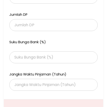
Perkici,Pisok,Puter,Mandar,Camar,Kuricang,Pinguin,Merpati,Cen
drawasih,Garuda,Merak,parkit,Kutilan
g,Kenari,kepodang,Wallet,Manyar,Perkutut,Tekukur,Veteran,Pes
Jumlah DP
anggrahan,Bumi Bintaro Permai.
Suku Bunga Bank (%)
Jangka Waktu Pinjaman (Tahun)