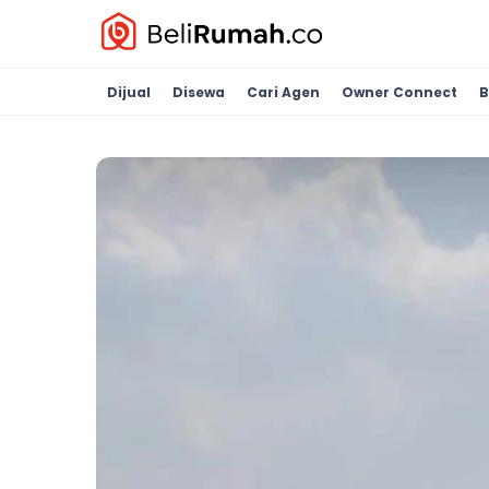
Dijual
Disewa
Cari Agen
Owner Connect
B