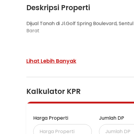
Deskripsi Properti
Dijual Tanah di Jl.Golf Spring Boulevard, Sen
Barat
Lokasi kavling strategis berada di pinggir ja
Lihat Lebih Banyak
Tanah bagian belakang langsung menghadap 
Lokasi berada di sederetan MARKT LANE Sentu
Kalkulator KPR
Lokasi berada di seberang Aston Sentul Lak
BCA
Harga Properti
Jumlah DP