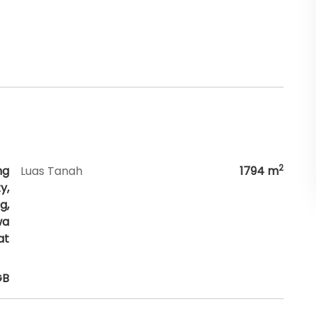
2
ng
Luas Tanah
1794
m
y,
g,
wa
at
GB