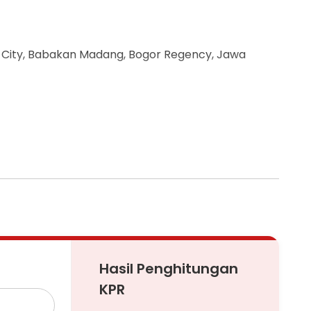
tul City, Babakan Madang, Bogor Regency, Jawa
lan dengan ROW besar.
padang golf Sentul.
l
e Resort and Conference Center dan Rumah Talenta
Hasil Penghitungan
KPR