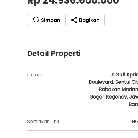
Rp 24.936.600.000
Simpan
Bagikan
Detail Properti
Lokasi
Jl.Golf Spri
Boulevard, Sentul Cit
Babakan Madan
Bogor Regency, Ja
Bar
Sertifikat Unit
H