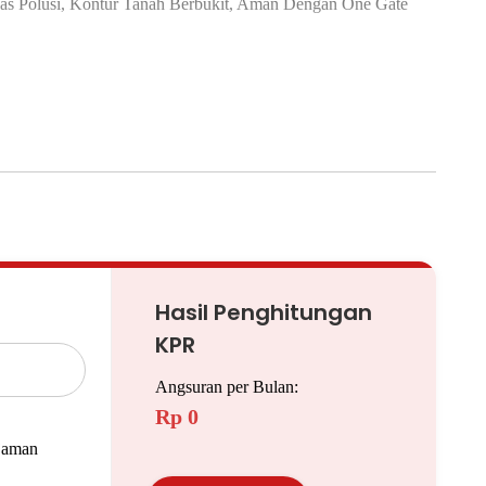
bas Polusi, Kontur Tanah Berbukit, Aman Dengan One Gate
otel, Ah Poong, Eco Park)
, Pajar Hidayah, STIE Tazkia, Trisakti)
o, Joging Track, Jalur Sepeda)
sar Bersih)
Hasil Penghitungan
KPR
Angsuran per Bulan:
Rp 0
jaman