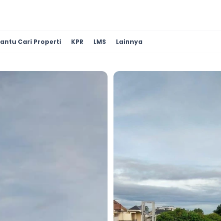
antu Cari Properti
KPR
LMS
Lainnya