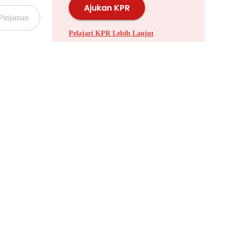
Ajukan KPR
Pelajari KPR Lebih Lanjut
Properti Dijual di Kalideres >
Properti Dijual di Grogol >
Properti Dijual di Meruya >
Properti Dijual di Joglo >