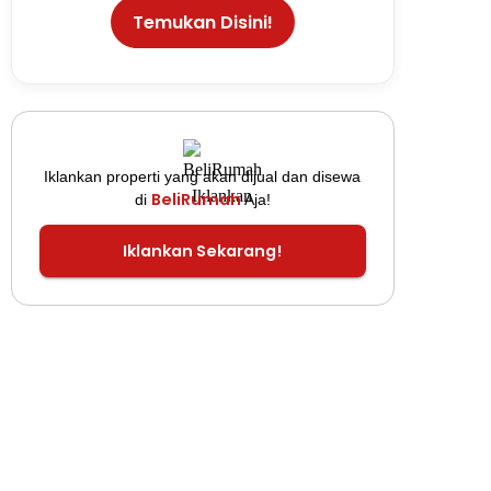
Temukan Disini!
Iklankan properti yang akan dijual dan disewa
BeliRumah
di
Aja!
Iklankan Sekarang!