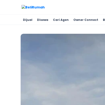
Dijual
Disewa
Cari Agen
Owner Connect
B