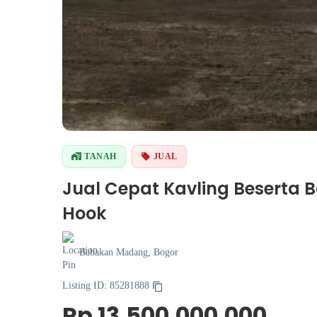
TANAH
JUAL
Jual Cepat Kavling Beserta
Hook
Babakan Madang, Bogor
Listing ID: 85281888
Rp 13.500.000.000