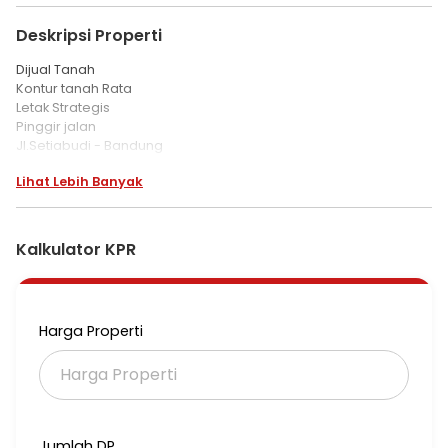
Deskripsi Properti
Dijual Tanah
Kontur tanah Rata
Letak Strategis
Pinggir jalan
Jl.Setiabudi - Bandung
Lihat Lebih Banyak
LT = 3.334m
2 SHM
Harga 26M Bersih (PPH dan Notaris ditanggung pembeli)
Kalkulator KPR
Fee 2%
#AJT Metro1
Harga Properti
Jumlah DP