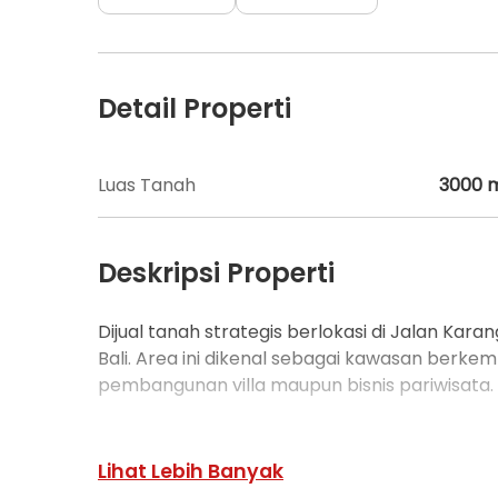
Detail Properti
Luas Tanah
3000
Deskripsi Properti
Dijual tanah strategis berlokasi di Jalan Kar
Bali. Area ini dikenal sebagai kawasan berke
pembangunan villa maupun bisnis pariwisata.
Lokasi sangat dekat dengan Pantai Tanah Bar
ideal untuk investasi properti di Bali Selatan.
Lihat Lebih Banyak