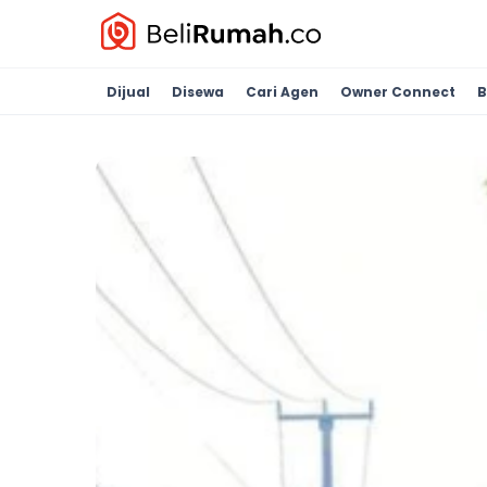
Dijual
Disewa
Cari Agen
Owner Connect
B