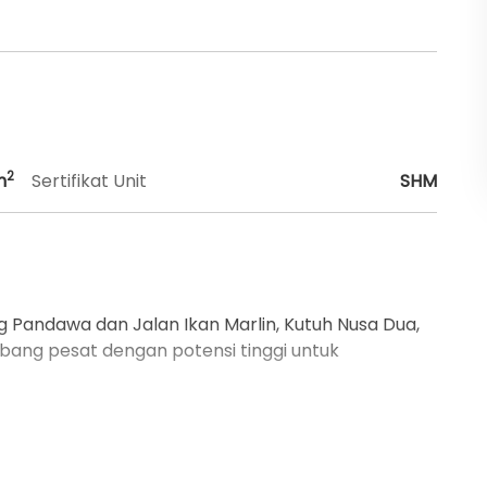
2
m
Sertifikat Unit
SHM
ang Pandawa dan Jalan Ikan Marlin, Kutuh Nusa Dua,
mbang pesat dengan potensi tinggi untuk
ak dan Pantai Pandawa, menjadikannya pilihan