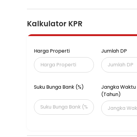
Detail Properti:
- Luas global 50 are (5.000 m)
- Dijual posisi depan 10 are (1.000 m)
Kalkulator KPR
- Dijual posisi belakang 20 are (2.000 m)
- Sertifikat SHM
- Zona Pariwisata
Harga Properti
Jumlah DP
Akses:
Jalan utama Karang Pandawa lebar 6 meter 
Akses jalan belakang 5 meter
Cocok untuk pembangunan villa, resort, atau i
Suku Bunga Bank (%)
Jangka Waktu 
Selatan.
(Tahun)
Serius buyer only. DM untuk informasi lebih lan