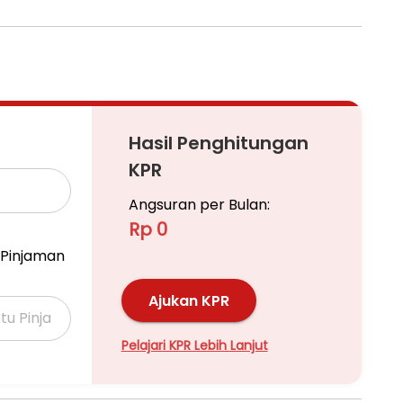
Hasil Penghitungan
KPR
aspal
Angsuran per Bulan:
Rp 0
nvestasi jangka panjang di kawasan pariwisata Bali
Pinjaman
Ajukan KPR
jut dan jadwal survey.
Pelajari KPR Lebih Lanjut