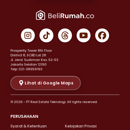
Properti Dijual di Joglo >
Properti Dijual di Jakarta Pusat >
Properti Dijual di Cempaka Putih >
Properti Dijual di Gambir >
Properti Dijual di Johar Baru >
Properti Dijual di Kemayoran >
Prosperity Tower 8th Floor
Properti Dijual di Menteng >
District 8, SCBD Lot 28
Properti Dijual di Senen >
JI. Jend. Sudirman Kav. 52-53
Jakarta Selatan 12190
Properti Dijual di Tanah Abang >
Telp: 021-38959193
Properti Dijual di Cikini >
Properti Dijual di Kramat >
Lihat di Google Maps
Properti Dijual di Pasar Baru >
Properti Dijual di Bendungan Hilir >
© 2026 - PT Real Estate Teknologi. All rights reserved.
Properti Dijual di Jakarta Selatan >
Properti Dijual di Cilandak >
PERUSAHAAN
Properti Dijual di Lebak Bulus >
Syarat & Ketentuan
Kebijakan Privasi
Properti Dijual di Gandaria Selatan >