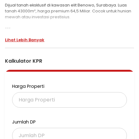
Dijual tanah eksklusif di kawasan elit Benowo, Surabaya. Luas
tanah 43000m², harga premium 64,5 Miliar. Cocok untuk hunian
mewah atau investasi prestisius.
***
Dijual Tanah Cocok Untuk Gudang Atau Pabrik Di 0 Raya Jawar
Lihat Lebih Banyak
Benowo Surabaya
*Dijual Tanah Raya Jawar - Benowo Surabaya Nol Jalan*
Kalkulator KPR
Luas Tanah. 43.000m2 / 4.3ha
Dimensi. +/- 70 x 600 meter
Barat
SHM
Harga Properti
*Harga : 1.5jt per meter nego*
* 2km dari Gelora Bung Tomo
* 3km dari pintu toll Romokalisari
* Nol jalan raya
Jumlah DP
* Cocok untuk komplek pergudangan atau pabrik
* Bld