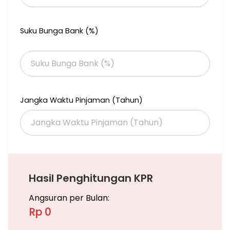
*Informasi Lebih Lanjut :*
*Wa.me/+62821xxxxxxxxrumahmurah#rumahlelang
#asetbankmacet#surabaya
Suku Bunga Bank (%)
#gresik#sidoarjo#tanah#apartment
#gudang#ruko##bali#denpasar
#banyuwangi#jember#asetlelang
#malang#batumalang
Jangka Waktu Pinjaman (Tahun)
Hasil Penghitungan KPR
Angsuran per Bulan:
Rp 0