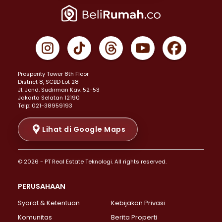
Properti Dijual di Jakarta Pusat >
Properti Dijual di Cempaka Putih >
Properti Dijual di Gambir >
Properti Dijual di Johar Baru >
Properti Dijual di Kemayoran >
Prosperity Tower 8th Floor
Properti Dijual di Menteng >
District 8, SCBD Lot 28
Properti Dijual di Senen >
JI. Jend. Sudirman Kav. 52-53
Jakarta Selatan 12190
Properti Dijual di Tanah Abang >
Telp: 021-38959193
Properti Dijual di Cikini >
Properti Dijual di Kramat >
Lihat di Google Maps
Properti Dijual di Pasar Baru >
Properti Dijual di Bendungan Hilir >
© 2026 - PT Real Estate Teknologi. All rights reserved.
Properti Dijual di Jakarta Selatan >
Properti Dijual di Cilandak >
PERUSAHAAN
Properti Dijual di Lebak Bulus >
Syarat & Ketentuan
Kebijakan Privasi
Properti Dijual di Gandaria Selatan >
Properti Dijual di Pondok Labu >
Komunitas
Berita Properti