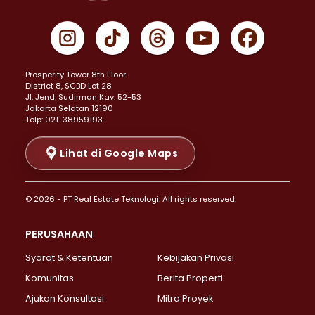
Properti Dijual di Cempaka Putih >
Properti Dijual di Gambir >
Properti Dijual di Johar Baru >
Properti Dijual di Kemayoran >
Prosperity Tower 8th Floor
Properti Dijual di Menteng >
District 8, SCBD Lot 28
Properti Dijual di Senen >
JI. Jend. Sudirman Kav. 52-53
Jakarta Selatan 12190
Properti Dijual di Tanah Abang >
Telp: 021-38959193
Properti Dijual di Cikini >
Properti Dijual di Kramat >
Lihat di Google Maps
Properti Dijual di Pasar Baru >
Properti Dijual di Bendungan Hilir >
© 2026 - PT Real Estate Teknologi. All rights reserved.
Properti Dijual di Jakarta Selatan >
Properti Dijual di Cilandak >
PERUSAHAAN
Properti Dijual di Lebak Bulus >
Syarat & Ketentuan
Kebijakan Privasi
Properti Dijual di Gandaria Selatan >
Properti Dijual di Pondok Labu >
Komunitas
Berita Properti
Properti Dijual di Cipete Selatan >
Ajukan Konsultasi
Mitra Proyek
Properti Dijual di Jagakarsa >