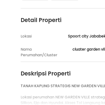
Detail Properti
Lokasi
Spoort city Jababe
Nama
cluater garden vil
Perumahan/Cluster
Deskripsi Properti
TANAH KAPLING STRATEGIS NEW GARDEN VILL
Lokasi perumahan NEW GARDEN VILLE strategi
Silikon, Ejip dan Hyundai. Akses Tol Langsung k