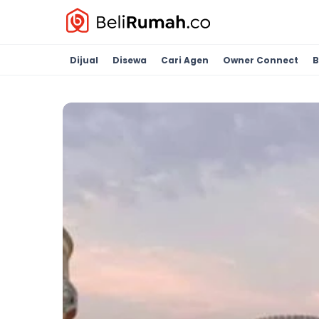
Dijual
Disewa
Cari Agen
Owner Connect
B