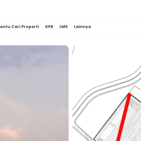
antu Cari Properti
KPR
LMS
Lainnya