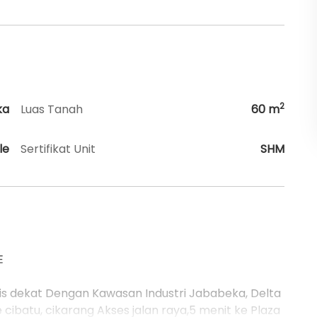
2
ka
Luas Tanah
60
m
le
Sertifikat Unit
SHM
E
s dekat Dengan Kawasan Industri Jababeka, Delta
e cibatu, cikarang Akses jalan raya,5 menit ke Plaza