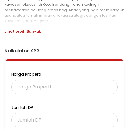
kawasan eksklusif di Kota Bandung. Tanah kavling ini
menawarkan peluang emas bagi Anda yang ingin membangun
usahaatau rumah impian di lokasi strategis dengan fasilitas
kawasan yang lengkap.
Lihat Lebih Banyak
Detail Tanah Kavling:
Luas tanah: 247 m
Bentuk tanah persegi, sangat ideal untuk pembangunan rumah
Kontur tanah datar, memudahkan proses pembangunan
Kalkulator KPR
Legalitas lengkap dan siap bangun
Kavling berada di area yang tenang dan memiliki
pemandangan yang indah
Harga Properti
Kami siap membantu Anda menemukan properti terbaik yang
sesuai dengan kebutuhan dan keinginan Anda.
Jumlah DP