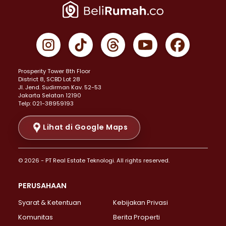
Properti Dijual di Jakarta Pusat >
Properti Dijual di Cempaka Putih >
Properti Dijual di Gambir >
Properti Dijual di Johar Baru >
Properti Dijual di Kemayoran >
Prosperity Tower 8th Floor
Properti Dijual di Menteng >
District 8, SCBD Lot 28
Properti Dijual di Senen >
JI. Jend. Sudirman Kav. 52-53
Jakarta Selatan 12190
Properti Dijual di Tanah Abang >
Telp: 021-38959193
Properti Dijual di Cikini >
Properti Dijual di Kramat >
Lihat di Google Maps
Properti Dijual di Pasar Baru >
Properti Dijual di Bendungan Hilir >
© 2026 - PT Real Estate Teknologi. All rights reserved.
Properti Dijual di Jakarta Selatan >
Properti Dijual di Cilandak >
PERUSAHAAN
Properti Dijual di Lebak Bulus >
Syarat & Ketentuan
Kebijakan Privasi
Properti Dijual di Gandaria Selatan >
Properti Dijual di Pondok Labu >
Komunitas
Berita Properti