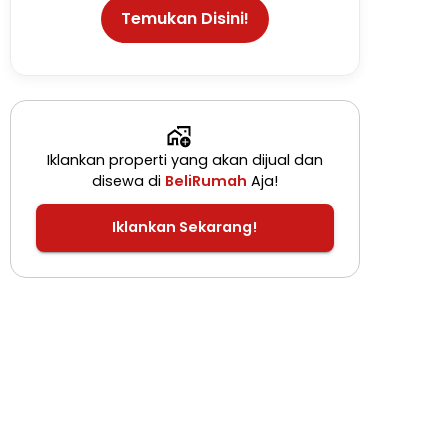
Temukan Disini!
Iklankan properti yang akan dijual dan
disewa di
BeliRumah
Aja!
Iklankan Sekarang!