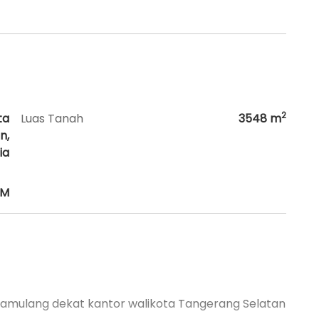
2
ta
Luas Tanah
3548
m
n,
ia
HM
ya Pamulang dekat kantor walikota Tangerang Selatan