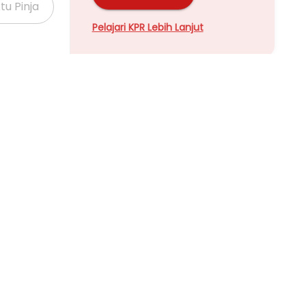
Pelajari KPR Lebih Lanjut
Properti Dijual di Kalideres >
Properti Dijual di Grogol >
Properti Dijual di Meruya >
Properti Dijual di Joglo >
Lihat Semua Tautan