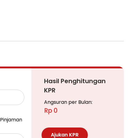
ight,Kebayoran Terrace, Kebayoran
Kebayoran Terrace,Kebayoran Villas,Kebayoran
erald Residence, Emerald Town House, Emerald
ry Fiore,Discovery Conserva,Discovery
aha Taman
ari,Mertilang,Senayan,Taman Permata Bintaro
imandiri,Riverpark ,Puyuh Barat,PuyuhTimur,
Hasil Penghitungan
nguin,Merpati,Cendrawasih,Garuda,Merak,parkit,Kuti
t,Tekukur,Veteran,Pesanggrahan,Bumi Bintaro
KPR
Angsuran per Bulan:
Rp 0
Pinjaman
Ajukan KPR