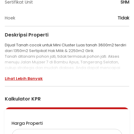
Sertifikat Unit
SHM
Hoek
Tidak
Deskripsi Properti
Dijual Tanah cocok untuk Mini Cluster Luas tanah 3600m2 terdiri
dari 1350m2 Sertipikat Hak Milik & 2250m2 Girik.
Tanah ditanami pohon jati, tidak termasuk pohon jati. Akses
menuju Jalan Mujaer 7 di Bambu Apus, Tangerang Selatan,
cukup strategis dan mudah diakses. Anda dapat mencapai
area ini melalui berbagai jalur utama dan fasilitas transportasi
Lihat Lebih Banyak
yang tersedia di sekitarnya.
1. **Jalan Raya Utama**: Jalan Bambu Apus menghubungkan
area ini dengan jalan utama lainnya seperti Jalan Oscar Raya
Kalkulator KPR
dan Jalan H. Taip. Ini memberikan akses langsung ke Jalan Aria
Putra yang merupakan salah satu jalan utama di Tangerang
Selatan [[]]
(https://id.wikipedia.org/wiki/Bambu_Apus,_Pamulang,_Tange
Harga Properti
rang_Selatan).