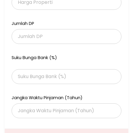
2. **Transportasi Publik**: Terdapat beberapa rute angkutan
umum yang melewati Bambu Apus, memudahkan akses bagi
mereka yang menggunakan transportasi publik. Selain itu, lokasi
ini juga dekat dengan stasiun kereta dan terminal bus utama di
Jumlah DP
Pamulang [[]]
(https://id.wikipedia.org/wiki/Bambu_Apus,_Pamulang,_Tange
rang_Selatan).
3. **Tol Terdekat**: Area ini dapat dengan mudah diakses dari
berbagai gerbang tol, seperti gerbang tol Pondok Aren dan
Suku Bunga Bank (%)
gerbang tol Pamulang, yang menghubungkan langsung
dengan Jakarta dan Bandara Soekarno-Hatta [[]]
(https://maps.google.co.id/#:~:text=URL%3A%20https%3A%2F%
2Fmaps.google.co.id%2F%0A%0A,100).
Dengan akses yang mudah dan berbagai pilihan transportasi,
Jalan Mujaer 7 di Bambu Apus adalah lokasi yang sangat
Jangka Waktu Pinjaman (Tahun)
strategis bagi penduduk atau pengunjung. Hubungi : Aeni SH.
087771171321