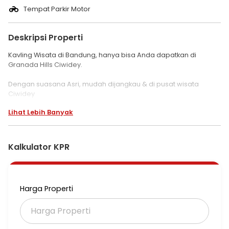
Tempat Parkir Motor
Deskripsi Properti
Kavling Wisata di Bandung, hanya bisa Anda dapatkan di
Granada Hills Ciwidey.
Dengan suasana Asri, mudah dijangkau & di pusat wisata
Ciwidey
Lihat Lebih Banyak
Ketinggian 1300mdpl
Suhu 12 sd 22
-------------------------------------
2km dari alun Ciwidey
Kalkulator KPR
Fasilitas wisata dan infrastruktur yang telah terbangun dan akan
dibangun antara lain
Harga Properti
Pos jaga (one gate sistem)
Jalan cor dan paving
Sarana ibadah
Kebun Strawberry