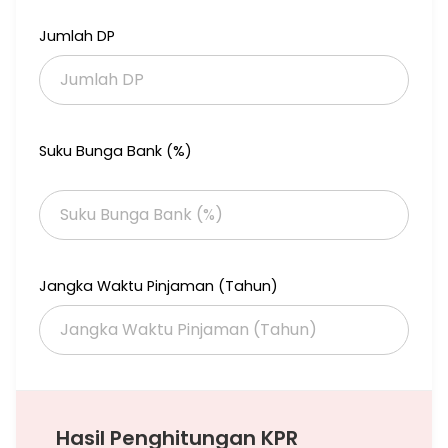
Arena atv
Area Panahan
Jumlah DP
Kolam ikan
Gazebo
Foodcourt
Aula
Camping Ground
Playground
Suku Bunga Bank (%)
Spot selfie area
Green house
View pegunungan dan udara yang dingin
*Keuntungan Lainnya *
Nilai Capital Gain yang tinggi.
Dibangunnya fasilitas wisata dan infrastruktur.
Jangka Waktu Pinjaman (Tahun)
Pasif Income penyewaan villa.
Dapatkan Promo Menarik segera hubungi kami ya
Ady | 081283255838
Hasil Penghitungan KPR