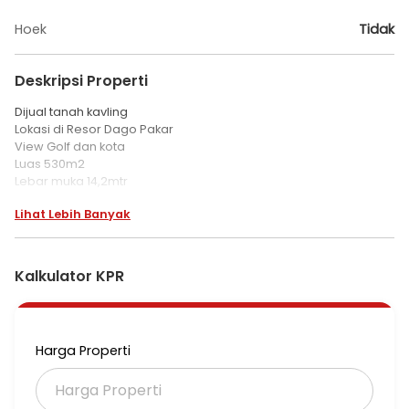
Hoek
Tidak
Deskripsi Properti
Dijual tanah kavling
Lokasi di Resor Dago Pakar
View Golf dan kota
Luas 530m2
Lebar muka 14,2mtr
SHM
Lihat Lebih Banyak
Sudah ada IMB Lb 310 ( 2 lantai )
Sudah ada saluran listrik 2200 watt Sudah ada jalur air PDAM
Sudah dibenteng penahan tanah keliling
Sudah ada design arsitek ternama
Kalkulator KPR
Harga Rp. 5 Miliar nego
Harga Properti