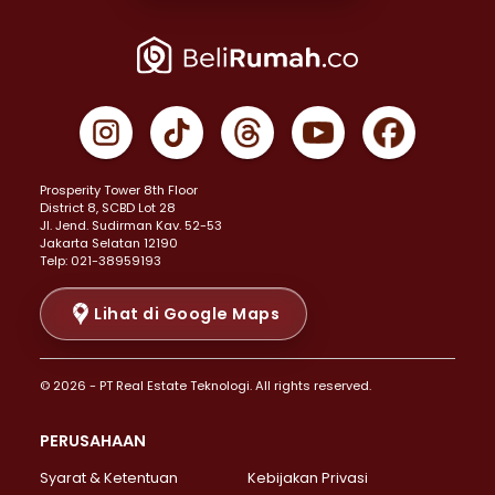
Properti Dijual di Joglo >
Properti Dijual di Jakarta Pusat >
Properti Dijual di Cempaka Putih >
Properti Dijual di Gambir >
Properti Dijual di Johar Baru >
Properti Dijual di Kemayoran >
Prosperity Tower 8th Floor
Properti Dijual di Menteng >
District 8, SCBD Lot 28
Properti Dijual di Senen >
JI. Jend. Sudirman Kav. 52-53
Jakarta Selatan 12190
Properti Dijual di Tanah Abang >
Telp: 021-38959193
Properti Dijual di Cikini >
Properti Dijual di Kramat >
Lihat di Google Maps
Properti Dijual di Pasar Baru >
Properti Dijual di Bendungan Hilir >
© 2026 - PT Real Estate Teknologi. All rights reserved.
Properti Dijual di Jakarta Selatan >
Properti Dijual di Cilandak >
PERUSAHAAN
Properti Dijual di Lebak Bulus >
Syarat & Ketentuan
Kebijakan Privasi
Properti Dijual di Gandaria Selatan >