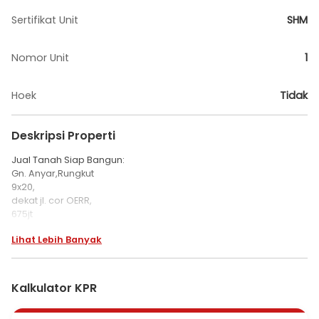
Sertifikat Unit
SHM
Nomor Unit
1
Hoek
Tidak
Deskripsi Properti
Jual Tanah Siap Bangun:
Gn. Anyar,Rungkut
9x20,
dekat jl. cor OERR,
675jt
Lihat Lebih Banyak
dekat IKIP, UPN,
Perumahan Alana, perumahan Amesta
Harga 675 jt
Kalkulator KPR