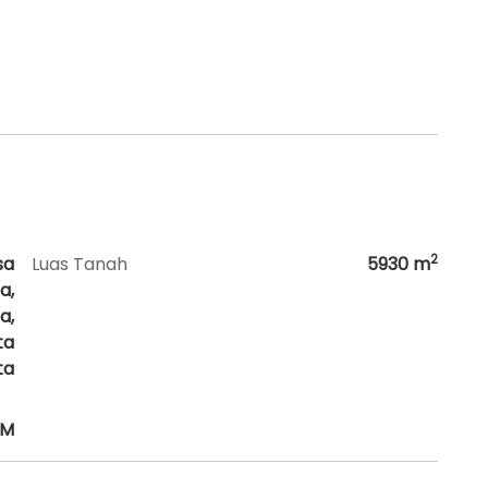
2
sa
Luas Tanah
5930
m
a,
a,
ta
ta
HM