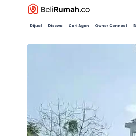
Dijual
Disewa
Cari Agen
Owner Connect
B