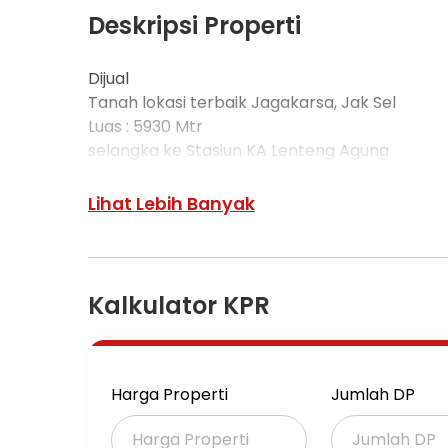
Deskripsi Properti
Dijual
Tanah lokasi terbaik Jagakarsa, Jak Sel
Luas : 5930 Mtr
selangka ke Stasiun KA Lenteng Agung
Harga : Rp 21 M
Lihat Lebih Banyak
Kalkulator KPR
Harga Properti
Jumlah DP