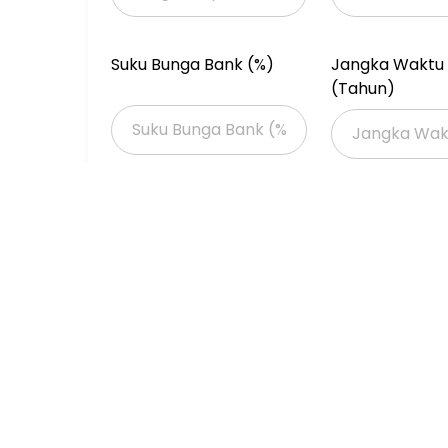
Suku Bunga Bank (%)
Jangka Waktu 
(Tahun)
Properti Dijual
Properti Dijual di Jakarta >
Properti Dijual di Jakarta Barat >