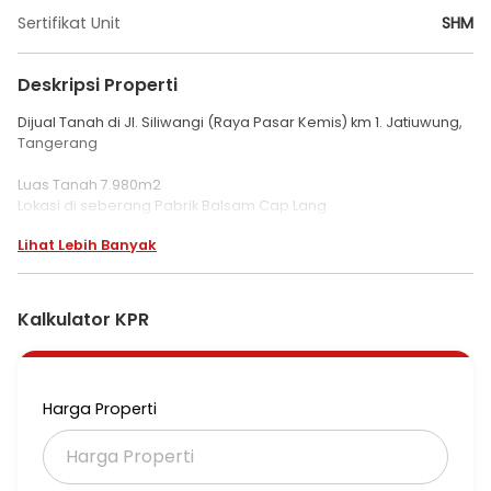
Sertifikat Unit
SHM
Deskripsi Properti
Dijual Tanah di Jl. Siliwangi (Raya Pasar Kemis) km 1. Jatiuwung,
Tangerang
Luas Tanah 7.980m2
Lokasi di seberang Pabrik Balsam Cap Lang
Sertifikat Hak Milik, terdiri 4 SHM
Lihat Lebih Banyak
Akses Container 40 feet (pas-pasan)
Lebar jalan 6m
Akses 5 km exit tol Bitung ke lokasi
Kalkulator KPR
Harga 2.6jt/m2
Hubungi:
Imelda
Harga Properti
087885361585