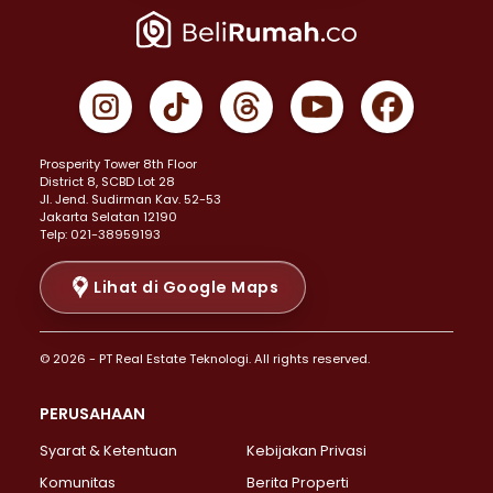
Properti Dijual di Jakarta Pusat >
Properti Dijual di Cempaka Putih >
Properti Dijual di Gambir >
Properti Dijual di Johar Baru >
Properti Dijual di Kemayoran >
Prosperity Tower 8th Floor
Properti Dijual di Menteng >
District 8, SCBD Lot 28
Properti Dijual di Senen >
JI. Jend. Sudirman Kav. 52-53
Jakarta Selatan 12190
Properti Dijual di Tanah Abang >
Telp: 021-38959193
Properti Dijual di Cikini >
Properti Dijual di Kramat >
Lihat di Google Maps
Properti Dijual di Pasar Baru >
Properti Dijual di Bendungan Hilir >
© 2026 - PT Real Estate Teknologi. All rights reserved.
Properti Dijual di Jakarta Selatan >
Properti Dijual di Cilandak >
PERUSAHAAN
Properti Dijual di Lebak Bulus >
Syarat & Ketentuan
Kebijakan Privasi
Properti Dijual di Gandaria Selatan >
Properti Dijual di Pondok Labu >
Komunitas
Berita Properti