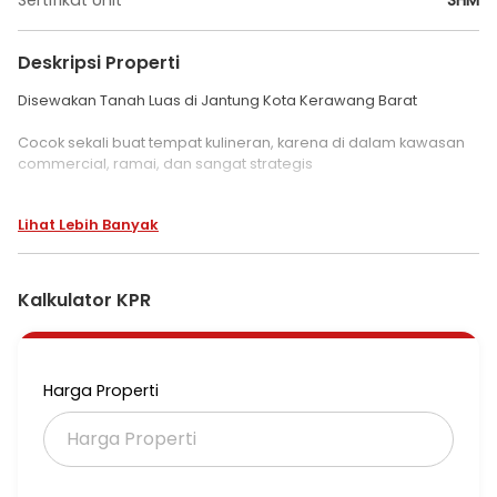
Sertifikat Unit
SHM
Deskripsi Properti
Disewakan Tanah Luas di Jantung Kota Kerawang Barat
Cocok sekali buat tempat kulineran, karena di dalam kawasan
commercial, ramai, dan sangat strategis
Tanah berbentuk L
Lihat Lebih Banyak
LT 2.756 m2
Harga Sewa 475 juta/ thn Nego
(Minimal sewa 3 thn)
Kalkulator KPR
Tanah dataran keras.
LWS C21 M6
Harga Properti