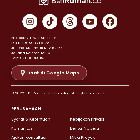
Properti Dijual di Cempaka Putih >
Properti Dijual di Gambir >
Properti Dijual di Johar Baru >
Properti Dijual di Kemayoran >
Prosperity Tower 8th Floor
Properti Dijual di Menteng >
District 8, SCBD Lot 28
Properti Dijual di Senen >
JI. Jend. Sudirman Kav. 52-53
Jakarta Selatan 12190
Properti Dijual di Tanah Abang >
Telp: 021-38959193
Properti Dijual di Cikini >
Properti Dijual di Kramat >
Lihat di Google Maps
Properti Dijual di Pasar Baru >
Properti Dijual di Bendungan Hilir >
© 2026 - PT Real Estate Teknologi. All rights reserved.
Properti Dijual di Jakarta Selatan >
Properti Dijual di Cilandak >
PERUSAHAAN
Properti Dijual di Lebak Bulus >
Syarat & Ketentuan
Kebijakan Privasi
Properti Dijual di Gandaria Selatan >
Properti Dijual di Pondok Labu >
Komunitas
Berita Properti
Properti Dijual di Cipete Selatan >
Ajukan Konsultasi
Mitra Proyek