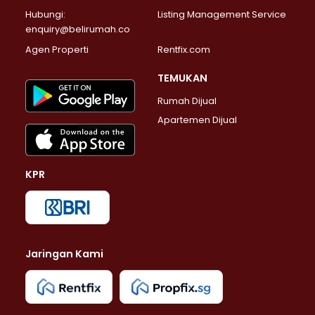
Properti Dijual di Jagakarsa >
Hubungi:
Listing Management Service
Properti Dijual di Lenteng Agung >
enquiry@belirumah.co
Properti Dijual di Senayan >
Agen Properti
Rentfix.com
Properti Dijual di Pondok Pinang >
Properti Dijual di Kebayoran Lama >
TEMUKAN
Properti Dijual di Kebayoran Baru >
Rumah Dijual
Properti Dijual di Pancoran >
Apartemen Dijual
Properti Dijual di Mampang Prapatan >
Properti Dijual di Kalibata >
Properti Dijual di Pasar Minggu >
KPR
Properti Dijual di Kebagusan >
Properti Dijual di Pejaten Barat >
Properti Dijual di Bintaro >
Properti Dijual di Petukangan Selatan >
Properti Dijual di Pessangrahan >
Jaringan Kami
Properti Dijual di Karet Kuningan >
Properti Dijual di Tebet >
Properti Dijual di Jakarta Timur >