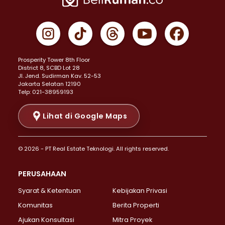
Properti Dijual di Cempaka Putih >
Properti Dijual di Gambir >
Properti Dijual di Johar Baru >
Properti Dijual di Kemayoran >
Prosperity Tower 8th Floor
Properti Dijual di Menteng >
District 8, SCBD Lot 28
Properti Dijual di Senen >
JI. Jend. Sudirman Kav. 52-53
Jakarta Selatan 12190
Properti Dijual di Tanah Abang >
Telp: 021-38959193
Properti Dijual di Cikini >
Properti Dijual di Kramat >
Lihat di Google Maps
Properti Dijual di Pasar Baru >
Properti Dijual di Bendungan Hilir >
© 2026 - PT Real Estate Teknologi. All rights reserved.
Properti Dijual di Jakarta Selatan >
Properti Dijual di Cilandak >
PERUSAHAAN
Properti Dijual di Lebak Bulus >
Syarat & Ketentuan
Kebijakan Privasi
Properti Dijual di Gandaria Selatan >
Properti Dijual di Pondok Labu >
Komunitas
Berita Properti
Properti Dijual di Cipete Selatan >
Ajukan Konsultasi
Mitra Proyek