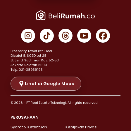
Properti Dijual di Joglo >
Properti Dijual di Jakarta Pusat >
Properti Dijual di Cempaka Putih >
Properti Dijual di Gambir >
Properti Dijual di Johar Baru >
Properti Dijual di Kemayoran >
Prosperity Tower 8th Floor
Properti Dijual di Menteng >
District 8, SCBD Lot 28
Properti Dijual di Senen >
JI. Jend. Sudirman Kav. 52-53
Jakarta Selatan 12190
Properti Dijual di Tanah Abang >
Telp: 021-38959193
Properti Dijual di Cikini >
Properti Dijual di Kramat >
Lihat di Google Maps
Properti Dijual di Pasar Baru >
Properti Dijual di Bendungan Hilir >
© 2026 - PT Real Estate Teknologi. All rights reserved.
Properti Dijual di Jakarta Selatan >
Properti Dijual di Cilandak >
PERUSAHAAN
Properti Dijual di Lebak Bulus >
Syarat & Ketentuan
Kebijakan Privasi
Properti Dijual di Gandaria Selatan >