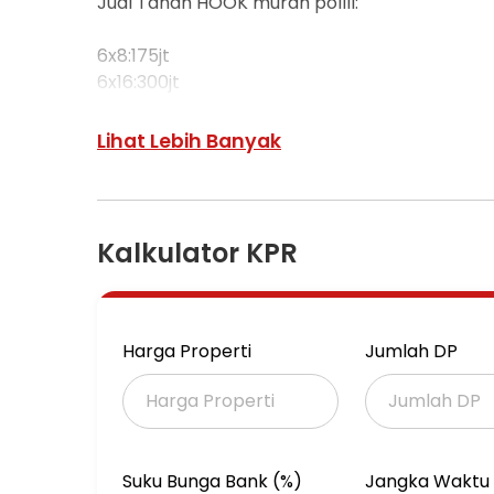
Jual Tanah HOOK murah pollll:
6x8:175jt
6x16:300jt
Medokan, Rungkut Sby.
(dkt Nara Park, The Royal Park, Kebun Raya 
Lihat Lebih Banyak
SHM
Hadap selatan
Kalkulator KPR
Harga Properti
Jumlah DP
Suku Bunga Bank (%)
Jangka Waktu 