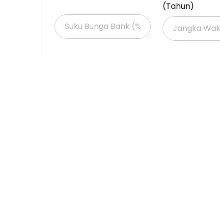
(Tahun)
Properti Dijual
Properti Dijual di Jakarta >
Properti Dijual di Jakarta Barat >
Properti Dijual di Cengkareng >
Properti Dijual di Kembangan >
Properti Dijual di Daan Mogot >