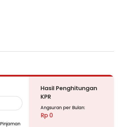
Mangrove)
Hasil Penghitungan
KPR
Angsuran per Bulan:
Rp 0
Pinjaman