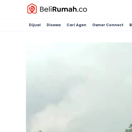
Dijual
Disewa
Cari Agen
Owner Connect
B