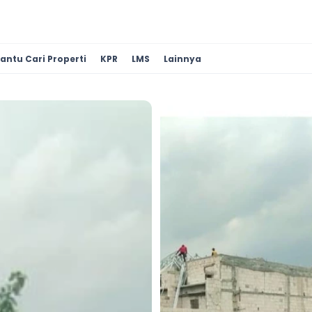
antu Cari Properti
KPR
LMS
Lainnya