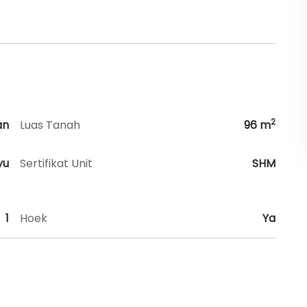
2
an
Luas Tanah
96
m
yu
Sertifikat Unit
SHM
1
Hoek
Ya