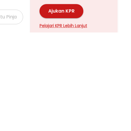
Ajukan KPR
Pelajari KPR Lebih Lanjut
Properti Dijual di Kalideres >
Properti Dijual di Grogol >
Properti Dijual di Meruya >