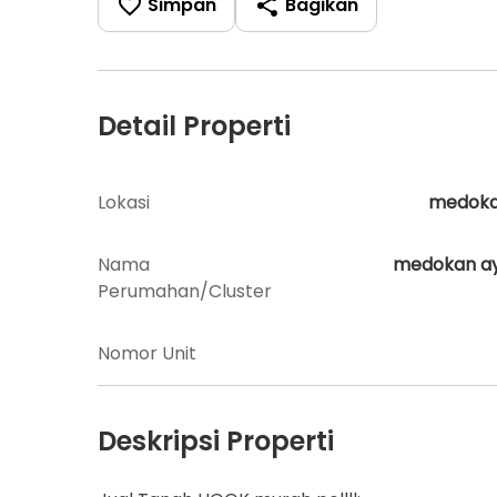
Simpan
Bagikan
Detail Properti
Lokasi
medok
Nama
medokan a
Perumahan/Cluster
Nomor Unit
Deskripsi Properti