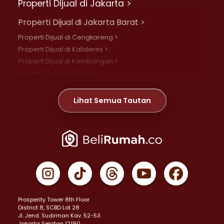
Properti Dijual di Jakarta >
Properti Dijual di Jakarta Barat >
Properti Dijual di Cengkareng >
Properti Dijual di Kalideres >
Properti Dijual di Kembangan >
Properti Dijual di Grogol >
Properti Dijual di Daan Mogot >
Properti Dijual di Meruya >
Lihat Semua Tautan
Properti Dijual di Jelambar >
Properti Dijual di Joglo >
Properti Dijual di Jakarta Pusat >
Properti Dijual di Cempaka Putih >
Properti Dijual di Gambir >
Properti Dijual di Johar Baru >
Properti Dijual di Kemayoran >
Prosperity Tower 8th Floor
Properti Dijual di Menteng >
District 8, SCBD Lot 28
Properti Dijual di Senen >
JI. Jend. Sudirman Kav. 52-53
Jakarta Selatan 12190