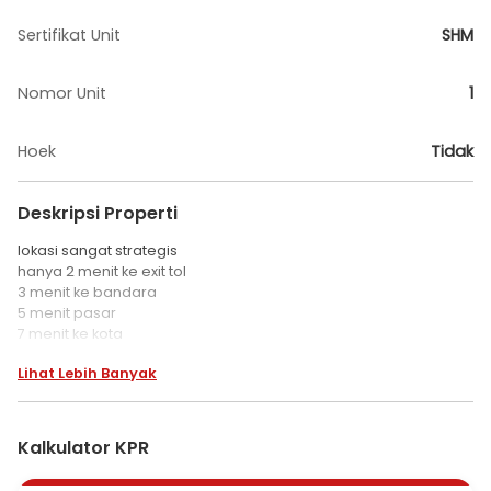
Sertifikat Unit
SHM
Nomor Unit
1
Hoek
Tidak
Deskripsi Properti
lokasi sangat strategis
hanya 2 menit ke exit tol
3 menit ke bandara
5 menit pasar
7 menit ke kota
legal aman
Lihat Lebih Banyak
shm
Kalkulator KPR