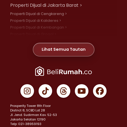
Properti Dijual di Jakarta Barat >
Properti Dijual di Cengkareng >
Properti Dijual di Kalideres >
Properti Dijual di Kembangan >
Properti Dijual di Grogol >
Properti Dijual di Daan Mogot >
Properti Dijual di Meruya >
Lihat Semua Tautan
Properti Dijual di Jelambar >
Properti Dijual di Joglo >
Properti Dijual di Jakarta Pusat >
Properti Dijual di Cempaka Putih >
Properti Dijual di Gambir >
Properti Dijual di Johar Baru >
Properti Dijual di Kemayoran >
Prosperity Tower 8th Floor
Properti Dijual di Menteng >
District 8, SCBD Lot 28
Properti Dijual di Senen >
JI. Jend. Sudirman Kav. 52-53
Jakarta Selatan 12190
Properti Dijual di Tanah Abang >
Telp: 021-38959193