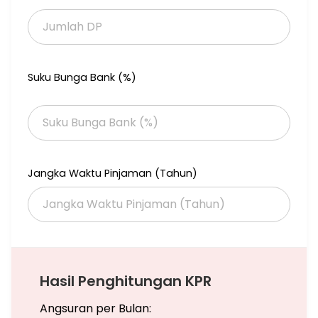
1.488m2, dan 1.825m2
Hubungi:
Imelda
087885361585
Suku Bunga Bank (%)
Jangka Waktu Pinjaman (Tahun)
Hasil Penghitungan KPR
Angsuran per Bulan: