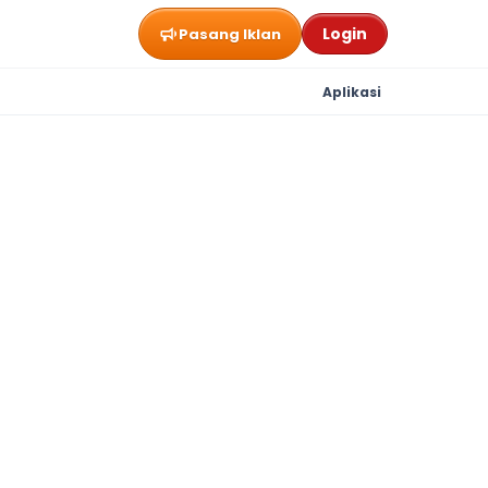
Login
Pasang Iklan
Aplikasi