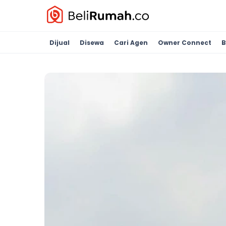
Dijual
Disewa
Cari Agen
Owner Connect
B