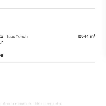
2
ta
Luas Tanah
10544
m
ur
GB
ak ada masalah.. tidak sengketa..