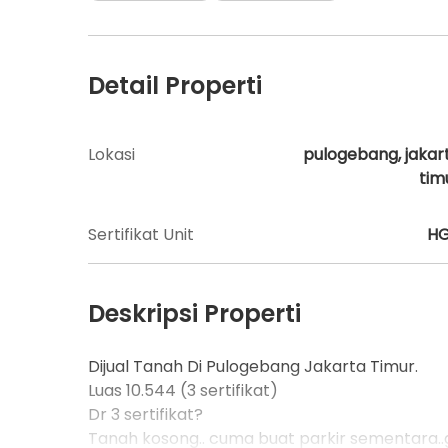
Detail Properti
Lokasi
pulogebang, jakar
tim
Sertifikat Unit
H
Deskripsi Properti
Dijual Tanah Di Pulogebang Jakarta Timur.
Luas 10.544 (3 sertifikat)
Dr 3 sertifikat?
Tanah kosong.. cuma buat parkir sementara..g