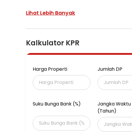
Hrg 35 M dibawah NJOP.
Lihat Lebih Banyak
By
Mica fong
Kalkulator KPR
Number phone 089699730853
ada R A
Harga Properti
Jumlah DP
Suku Bunga Bank (%)
Jangka Waktu 
(Tahun)