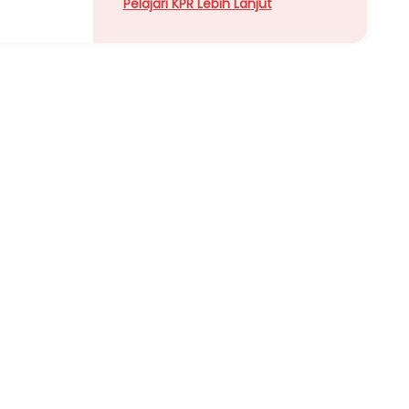
Pelajari KPR Lebih Lanjut
Properti Dijual di Kalideres >
Properti Dijual di Grogol >
Properti Dijual di Meruya >
Properti Dijual di Joglo >
Lihat Semua Tautan