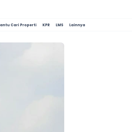
antu Cari Properti
KPR
LMS
Lainnya