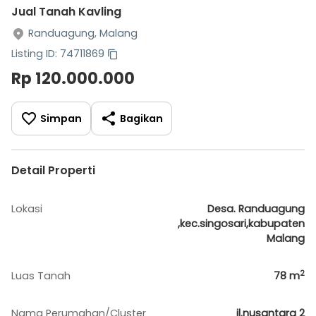
Jual Tanah Kavling
Randuagung, Malang
Listing ID: 74711869
Rp 120.000.000
Simpan
Bagikan
Detail Properti
Lokasi
Desa. Randuagung
,kec.singosari,kabupaten
Malang
2
Luas Tanah
78
m
Nama Perumahan/Cluster
jl.nusantara 2