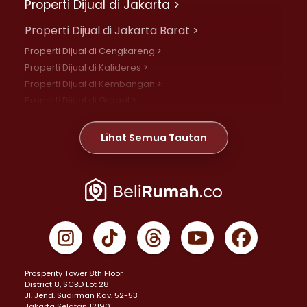
Properti Dijual di Jakarta >
Properti Dijual di Jakarta Barat >
Properti Dijual di Cengkareng >
Properti Dijual di Kalideres >
Properti Dijual di Kembangan >
Properti Dijual di Grogol >
Properti Dijual di Daan Mogot >
Properti Dijual di Meruya >
Lihat Semua Tautan
Properti Dijual di Jelambar >
Properti Dijual di Joglo >
Properti Dijual di Jakarta Pusat >
Properti Dijual di Cempaka Putih >
Properti Dijual di Gambir >
Properti Dijual di Johar Baru >
Properti Dijual di Kemayoran >
Prosperity Tower 8th Floor
Properti Dijual di Menteng >
District 8, SCBD Lot 28
Properti Dijual di Senen >
JI. Jend. Sudirman Kav. 52-53
Jakarta Selatan 12190