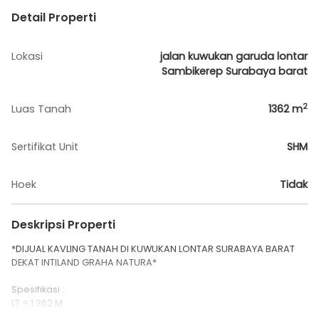
Detail Properti
Lokasi
jalan kuwukan garuda lontar
Sambikerep Surabaya barat
2
Luas Tanah
1362
m
Sertifikat Unit
SHM
Hoek
Tidak
Deskripsi Properti
*DIJUAL KAVLING TANAH DI KUWUKAN LONTAR SURABAYA BARAT
DEKAT INTILAND GRAHA NATURA*
Spesifikasi :
LT = 1.362 M
DIMENSI = 26 X 52