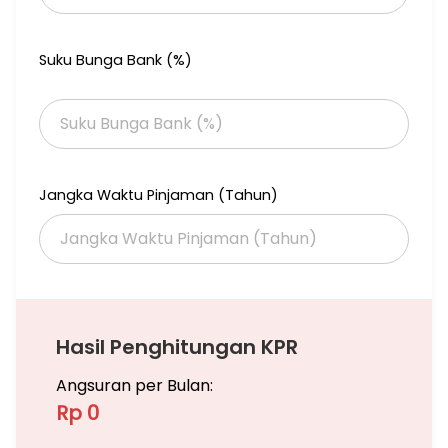
Keunggulan Properti:
- Lokasi premium area Petitenget Seminyak
Suku Bunga Bank (%)
- Akses langsung dari jalan utama
- Lingkungan villa, hotel, dan commercial business
- Cocok untuk investasi maupun pembangunan bisnis
hospitality
- Area dengan demand property sangat tinggi
- Potensi ROI dan kenaikan nilai tanah sangat baik
- Lokasi strategis dan mudah diakses
Jangka Waktu Pinjaman (Tahun)
Selling Point:
- Walking distance ke restaurant, cafe, dan minimart
- 10 menit ke Pantai Petitenget
- Dekat beach club, shopping area, dan pusat lifestyle
Seminyak
- Dekat area Batu Belig, Kerobokan, dan Canggu
- Kawasan favorit wisatawan domestik maupun internasional
Hasil Penghitungan KPR
Cocok Untuk:
Angsuran per Bulan:
- Villa komersil
- Private villa luxury
Rp 0
- Boutique villa
- Restaurant & cafe