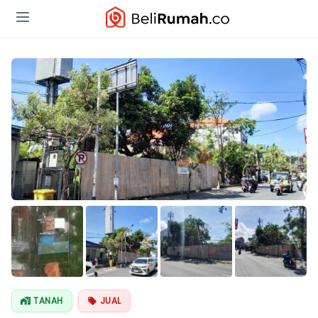
Lihat Semua
Foto
TANAH
JUAL