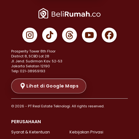
Properti Dijual di Joglo >
Properti Dijual di Jakarta Pusat >
Properti Dijual di Cempaka Putih >
Properti Dijual di Gambir >
Properti Dijual di Johar Baru >
Properti Dijual di Kemayoran >
Prosperity Tower 8th Floor
Properti Dijual di Menteng >
District 8, SCBD Lot 28
Properti Dijual di Senen >
JI. Jend. Sudirman Kav. 52-53
Jakarta Selatan 12190
Properti Dijual di Tanah Abang >
Telp: 021-38959193
Properti Dijual di Cikini >
Properti Dijual di Kramat >
Lihat di Google Maps
Properti Dijual di Pasar Baru >
Properti Dijual di Bendungan Hilir >
© 2026 - PT Real Estate Teknologi. All rights reserved.
Properti Dijual di Jakarta Selatan >
Properti Dijual di Cilandak >
PERUSAHAAN
Properti Dijual di Lebak Bulus >
Syarat & Ketentuan
Kebijakan Privasi
Properti Dijual di Gandaria Selatan >