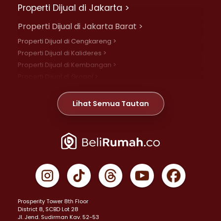
Properti Dijual di Jakarta >
Properti Dijual di Jakarta Barat >
Properti Dijual di Cengkareng >
Properti Dijual di Kalideres >
Properti Dijual di Kembangan >
Properti Dijual di Grogol >
Properti Dijual di Daan Mogot >
Properti Dijual di Meruya >
Lihat Semua Tautan
Properti Dijual di Jelambar >
Properti Dijual di Joglo >
Properti Dijual di Jakarta Pusat >
Properti Dijual di Cempaka Putih >
Properti Dijual di Gambir >
Properti Dijual di Johar Baru >
Properti Dijual di Kemayoran >
Prosperity Tower 8th Floor
Properti Dijual di Menteng >
District 8, SCBD Lot 28
Properti Dijual di Senen >
JI. Jend. Sudirman Kav. 52-53