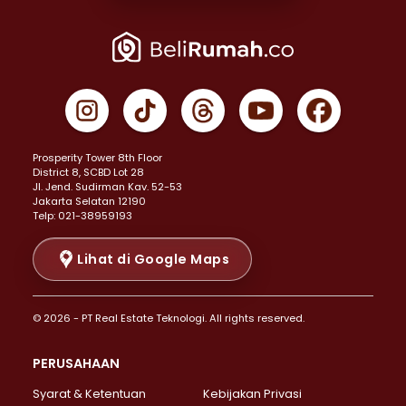
Properti Dijual di Joglo >
Properti Dijual di Jakarta Pusat >
Properti Dijual di Cempaka Putih >
Properti Dijual di Gambir >
Properti Dijual di Johar Baru >
Properti Dijual di Kemayoran >
Prosperity Tower 8th Floor
Properti Dijual di Menteng >
District 8, SCBD Lot 28
Properti Dijual di Senen >
JI. Jend. Sudirman Kav. 52-53
Jakarta Selatan 12190
Properti Dijual di Tanah Abang >
Telp: 021-38959193
Properti Dijual di Cikini >
Properti Dijual di Kramat >
Lihat di Google Maps
Properti Dijual di Pasar Baru >
Properti Dijual di Bendungan Hilir >
© 2026 - PT Real Estate Teknologi. All rights reserved.
Properti Dijual di Jakarta Selatan >
Properti Dijual di Cilandak >
PERUSAHAAN
Properti Dijual di Lebak Bulus >
Syarat & Ketentuan
Kebijakan Privasi
Properti Dijual di Gandaria Selatan >