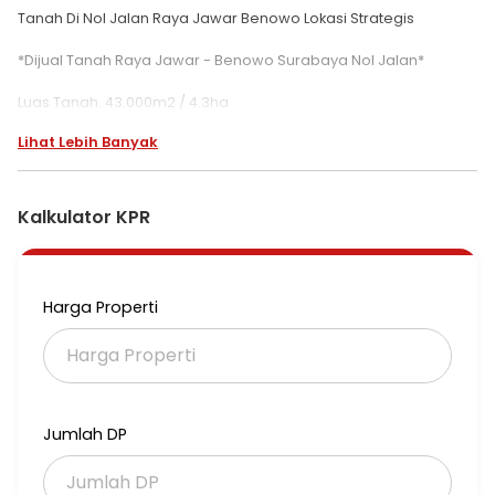
Tanah Di Nol Jalan Raya Jawar Benowo Lokasi Strategis
*Dijual Tanah Raya Jawar - Benowo Surabaya Nol Jalan*
Luas Tanah. 43.000m2 / 4.3ha
Dimensi. +/- 70 x 600 meter
Lihat Lebih Banyak
Barat
SHM
*Harga : 1.5jt per meter nego*
Kalkulator KPR
* 2km dari Gelora Bung Tomo
* 3km dari pintu toll Romokalisari
* Nol jalan raya
Harga Properti
* Cocok untuk komplek pergudangan atau pabrik
*
Jumlah DP