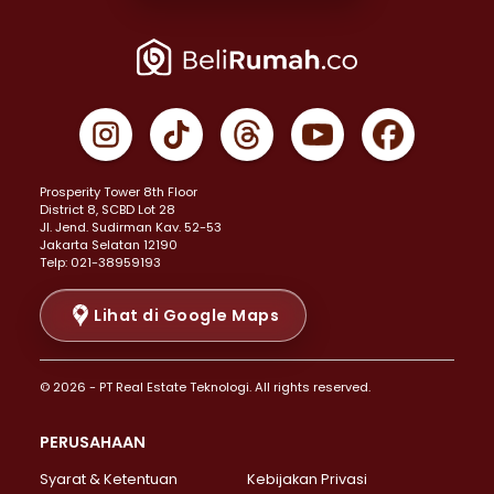
Properti Dijual di Joglo >
Properti Dijual di Jakarta Pusat >
Properti Dijual di Cempaka Putih >
Properti Dijual di Gambir >
Properti Dijual di Johar Baru >
Properti Dijual di Kemayoran >
Prosperity Tower 8th Floor
Properti Dijual di Menteng >
District 8, SCBD Lot 28
Properti Dijual di Senen >
JI. Jend. Sudirman Kav. 52-53
Jakarta Selatan 12190
Properti Dijual di Tanah Abang >
Telp: 021-38959193
Properti Dijual di Cikini >
Properti Dijual di Kramat >
Lihat di Google Maps
Properti Dijual di Pasar Baru >
Properti Dijual di Bendungan Hilir >
© 2026 - PT Real Estate Teknologi. All rights reserved.
Properti Dijual di Jakarta Selatan >
Properti Dijual di Cilandak >
PERUSAHAAN
Properti Dijual di Lebak Bulus >
Syarat & Ketentuan
Kebijakan Privasi
Properti Dijual di Gandaria Selatan >