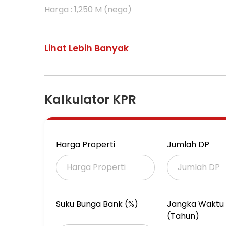
Harga : 1,250 M (nego)
Spesifikasi :
Sudah Pagar keliling
Lihat Lebih Banyak
Luas Tanah : 830 M2
Ada pohon Ganitri 30 pohon
Ada Pohon Petai 4 Pohon
Kalkulator KPR
Legalitas : AJB (sedang proses SHM)
ADM AM
Harga Properti
Jumlah DP
Suku Bunga Bank (%)
Jangka Waktu 
(Tahun)