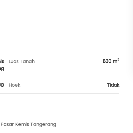
2
is
Luas Tanah
830
m
ng
JB
Hoek
Tidak
a Pasar Kemis Tangerang