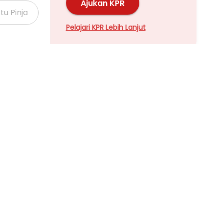
Ajukan KPR
Pelajari KPR Lebih Lanjut
Properti Dijual di Kalideres >
Properti Dijual di Grogol >
Properti Dijual di Meruya >
Properti Dijual di Joglo >