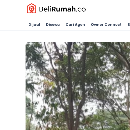
Dijual
Disewa
Cari Agen
Owner Connect
B