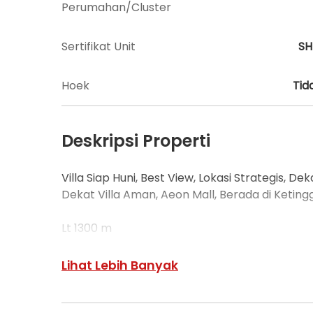
Perumahan/Cluster
Sertifikat Unit
S
Hoek
Tid
Deskripsi Properti
Villa Siap Huni, Best View, Lokasi Strategis, 
Dekat Villa Aman, Aeon Mall, Berada di Ketin
Lt 1300 m
700 m Sertifikat
600 m Akte
Lihat Lebih Banyak