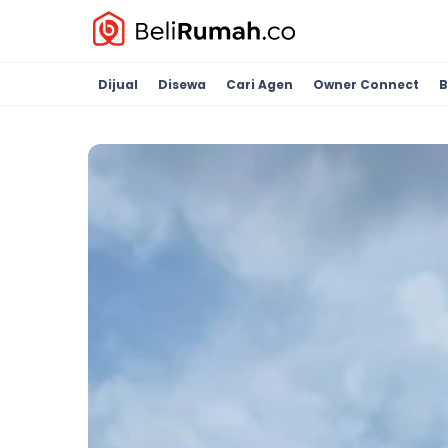
Dijual
Disewa
Cari Agen
Owner Connect
B