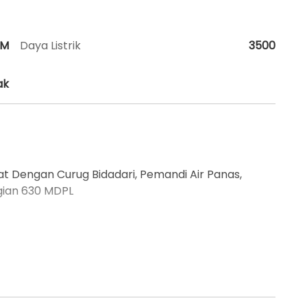
HM
Daya Listrik
3500
ak
Dekat Dengan Curug Bidadari, Pemandi Air Panas,
ggian 630 MDPL