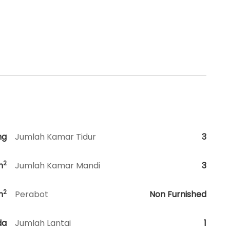
ng
Jumlah Kamar Tidur
3
2
m
Jumlah Kamar Mandi
3
2
m
Perabot
Non Furnished
da
Jumlah Lantai
1