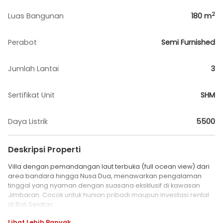
2
Luas Bangunan
180
m
Perabot
Semi Furnished
Jumlah Lantai
3
Sertifikat Unit
SHM
Daya Listrik
5500
Deskripsi Properti
Villa dengan pemandangan laut terbuka (full ocean view) dari
area bandara hingga Nusa Dua, menawarkan pengalaman
tinggal yang nyaman dengan suasana eksklusif di kawasan
Jimbaran. Cocok untuk hunian pribadi maupun investasi rental
di Bali Selatan.
Lihat Lebih Banyak