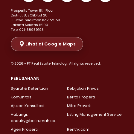
Properti Dijual di Kemayoran >
Prosperity Tower 8th Floor
Properti Dijual di Menteng >
District 8, SCBD Lot 28
Properti Dijual di Senen >
JI. Jend. Sudirman Kav. 52-53
Jakarta Selatan 12190
Properti Dijual di Tanah Abang >
Telp: 021-38959193
Properti Dijual di Cikini >
Properti Dijual di Kramat >
Lihat di Google Maps
Properti Dijual di Pasar Baru >
Properti Dijual di Bendungan Hilir >
© 2026 - PT Real Estate Teknologi. All rights reserved.
Properti Dijual di Jakarta Selatan >
Properti Dijual di Cilandak >
PERUSAHAAN
Properti Dijual di Lebak Bulus >
Syarat & Ketentuan
Kebijakan Privasi
Properti Dijual di Gandaria Selatan >
Properti Dijual di Pondok Labu >
Komunitas
Berita Properti
Properti Dijual di Cipete Selatan >
Ajukan Konsultasi
Mitra Proyek
Properti Dijual di Jagakarsa >
Hubungi:
Listing Management Service
Properti Dijual di Lenteng Agung >
enquiry@belirumah.co
Properti Dijual di Senayan >
Agen Properti
Rentfix.com
Properti Dijual di Pondok Pinang >