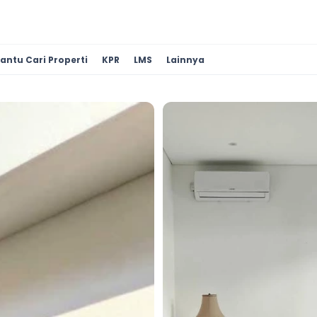
antu Cari Properti
KPR
LMS
Lainnya