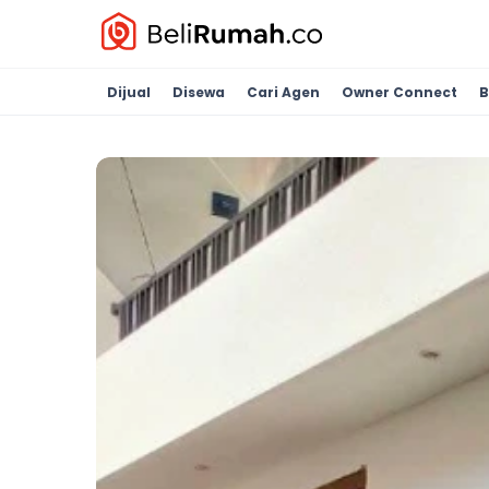
Dijual
Disewa
Cari Agen
Owner Connect
B