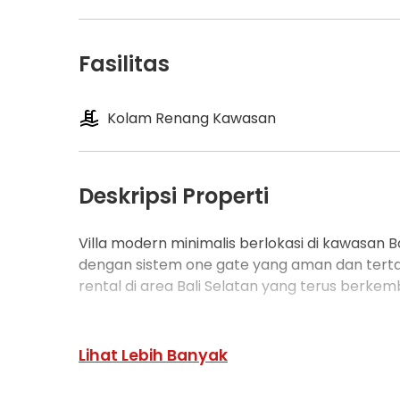
Fasilitas
Kolam Renang Kawasan
Deskripsi Properti
Villa modern minimalis berlokasi di kawasan B
dengan sistem one gate yang aman dan tertat
rental di area Bali Selatan yang terus berkem
Detail Properti:
Luas tanah : 130 m
Lihat Lebih Banyak
Luas bangunan : 139 m
2 lantai